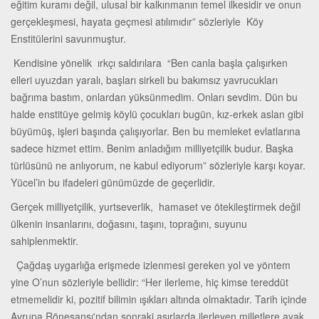
eğitim kuramı değil, ulusal bir kalkınmanın temel ilkesidir ve onun
gerçekleşmesi, hayata geçmesi atılımıdır” sözleriyle Köy
Enstitülerini savunmuştur.
Kendisine yönelik ırkçı saldırılara “Ben canla başla çalışırken
elleri uyuzdan yaralı, başları sirkeli bu bakımsız yavrucukları
bağrıma bastım, onlardan yüksünmedim. Onları sevdim. Dün bu
halde enstitüye gelmiş köylü çocukları bugün, kız-erkek aslan gibi
büyümüş, işleri başında çalışıyorlar. Ben bu memleket evlatlarına
sadece hizmet ettim. Benim anladığım milliyetçilik budur. Başka
türlüsünü ne anlıyorum, ne kabul ediyorum” sözleriyle karşı koyar.
Yücel’in bu ifadeleri günümüzde de geçerlidir.
Gerçek milliyetçilik, yurtseverlik, hamaset ve ötekileştirmek değil
ülkenin insanlarını, doğasını, taşını, toprağını, suyunu
sahiplenmektir.
Çağdaş uygarlığa erişmede izlenmesi gereken yol ve yöntem
yine O’nun sözleriyle bellidir: “Her ilerleme, hiç kimse tereddüt
etmemelidir ki, pozitif bilimin ışıkları altında olmaktadır. Tarih içinde
Avrupa Rönesansı'ndan sonraki asırlarda ilerleyen milletlere ayak