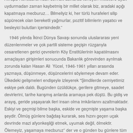
uydurmadan zaman kaybetmiş bir millet olarak biz, aradaki açığı
kapatmaya mecburuz… Bilmeliyiz ki, her türlü hurafeleri silip
süpürecek olan bereketli yağmurlar, pozitif bilimlerin yaşatıcı ve
besleyici bulutları içerisindedir.”
1946 yılında İkinci Dünya Savaşı sonunda uluslararası yeni
düzenlenmeler ve çok partili sisteme geçişin rüzgarıyla
cesaretlenen gerici çevrelerin Köy Enstitülerinin kapatılmasını
amaçlayan girişimleri sonucunda Bakanlık görevinden ayrılmak
zorunda kalan Hasan Ali Yücel, 1946-1961 yılları arasında
yazmaya, düşünmeye, düşüncelerini söylemeye devam eder.
Ülkedeki gelişmeleri endişeyle izleyerek "Şimdilerde cemiyetimiz
eskiye pek daldı. Bugünden üzüldükçe, gerilere gitmeye, saadet
devirlerini, tarihe karışmış anlarda aramaya pek düştü. Bu gidiş ve
arayış, geride yaşayarak ileri insan olma imkânlarını azaltmaktadır.
Eskiyi ve geçmişi bilme başka, eskide ve geçmişte yaşama başka
şeydir. Ölmüş günlere bağdaş kurarak, ses hızını geçen uçak
devrinde mazi afyonkeşliği etmek, uyumak değil, ölmektir.
Ölemeyiz, yaşamaya mecburuz” der ve o günden bu günlere tüm