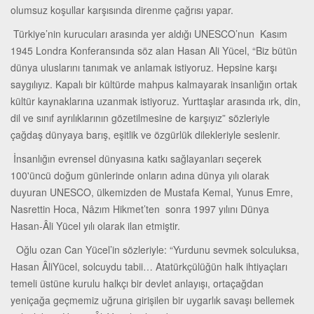
olumsuz koşullar karşısında direnme çağrısı yapar.
Türkiye’nin kurucuları arasında yer aldığı UNESCO’nun Kasım
1945 Londra Konferansında söz alan Hasan Ali Yücel, “Biz bütün
dünya uluslarını tanımak ve anlamak istiyoruz. Hepsine karşı
saygılıyız. Kapalı bir kültürde mahpus kalmayarak insanlığın ortak
kültür kaynaklarına uzanmak istiyoruz. Yurttaşlar arasında ırk, din,
dil ve sınıf ayrılıklarının gözetilmesine de karşıyız” sözleriyle
çağdaş dünyaya barış, eşitlik ve özgürlük dilekleriyle seslenir.
İnsanlığın evrensel dünyasına katkı sağlayanları seçerek
100'üncü doğum günlerinde onların adına dünya yılı olarak
duyuran UNESCO, ülkemizden de Mustafa Kemal, Yunus Emre,
Nasrettin Hoca, Nâzım Hikmet’ten sonra 1997 yılını Dünya
Hasan-Âli Yücel yılı olarak ilan etmiştir.
Oğlu ozan Can Yücel’in sözleriyle: “Yurdunu sevmek solculuksa,
Hasan ÂliYücel, solcuydu tabii… Atatürkçülüğün halk ihtiyaçları
temeli üstüne kurulu halkçı bir devlet anlayışı, ortaçağdan
yeniçağa geçmemiz uğruna girişilen bir uygarlık savaşı bellemek