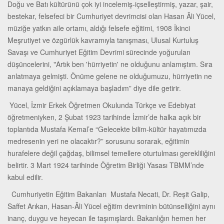
Doğu ve Batı kültürünü çok iyi incelemiş-içselleştirmiş, yazar, şair,
bestekar, felsefeci bir Cumhuriyet devrimcisi olan Hasan Âli Yücel,
müziğe yatkın aile ortamı, aldığı felsefe eğitimi, 1908 İkinci
Meşrutiyet ve özgürlük kavramıyla tanışması, Ulusal Kurtuluş
Savaşı ve Cumhuriyet Eğitim Devrimi sürecinde yoğurulan
düşüncelerini, "Artık ben 'hürriyetin' ne olduğunu anlamıştım. Sıra
anlatmaya gelmişti. Önüme gelene ne olduğumuzu, hürriyetin ne
manaya geldiğini açıklamaya başladım” diye dile getirir.
Yücel, İzmir Erkek Öğretmen Okulunda Türkçe ve Edebiyat
öğretmeniyken, 2 Şubat 1923 tarihinde İzmir’de halka açık bir
toplantıda Mustafa Kemal’e “Gelecekte bilim-kültür hayatımızda
medresenin yeri ne olacaktır?” sorusunu sorarak, eğitimin
hurafelere değil çağdaş, bilimsel temellere oturtulması gerekliliğini
belirtir. 3 Mart 1924 tarihinde Öğretim Birliği Yasası TBMM’nde
kabul edilir.
Cumhuriyetin Eğitim Bakanları Mustafa Necati, Dr. Reşit Galip,
Saffet Arıkan, Hasan-Âli Yücel eğitim devriminin bütünselliğini aynı
inanç, duygu ve heyecan ile taşımışlardı. Bakanlığın hemen her