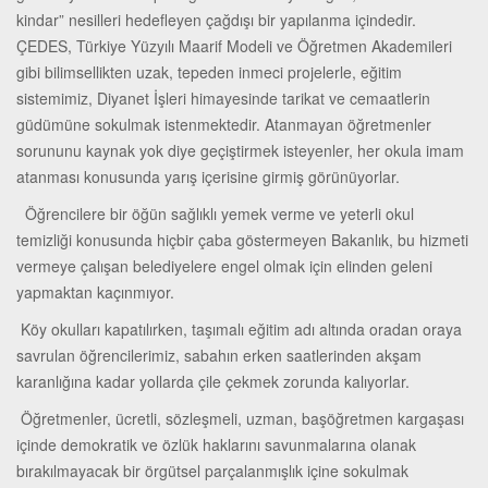
kindar” nesilleri hedefleyen çağdışı bir yapılanma içindedir.
ÇEDES, Türkiye Yüzyılı Maarif Modeli ve Öğretmen Akademileri
gibi bilimsellikten uzak, tepeden inmeci projelerle, eğitim
sistemimiz, Diyanet İşleri himayesinde tarikat ve cemaatlerin
güdümüne sokulmak istenmektedir. Atanmayan öğretmenler
sorununu kaynak yok diye geçiştirmek isteyenler, her okula imam
atanması konusunda yarış içerisine girmiş görünüyorlar.
Öğrencilere bir öğün sağlıklı yemek verme ve yeterli okul
temizliği konusunda hiçbir çaba göstermeyen Bakanlık, bu hizmeti
vermeye çalışan belediyelere engel olmak için elinden geleni
yapmaktan kaçınmıyor.
Köy okulları kapatılırken, taşımalı eğitim adı altında oradan oraya
savrulan öğrencilerimiz, sabahın erken saatlerinden akşam
karanlığına kadar yollarda çile çekmek zorunda kalıyorlar.
Öğretmenler, ücretli, sözleşmeli, uzman, başöğretmen kargaşası
içinde demokratik ve özlük haklarını savunmalarına olanak
bırakılmayacak bir örgütsel parçalanmışlık içine sokulmak