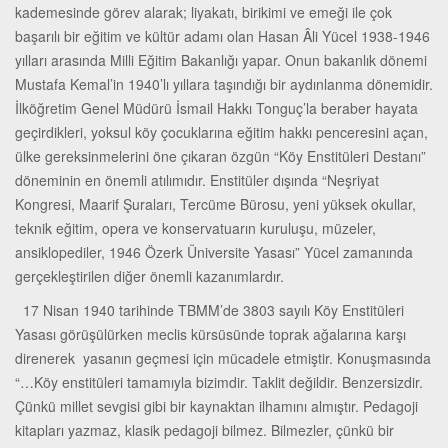
kademesinde görev alarak; liyakatı, birikimi ve emeği ile çok
başarılı bir eğitim ve kültür adamı olan Hasan Âli Yücel 1938-1946
yılları arasında Milli Eğitim Bakanlığı yapar. Onun bakanlık dönemi
Mustafa Kemal’in 1940’lı yıllara taşındığı bir aydınlanma dönemidir.
İlköğretim Genel Müdürü İsmail Hakkı Tonguç’la beraber hayata
geçirdikleri, yoksul köy çocuklarına eğitim hakkı penceresini açan,
ülke gereksinmelerini öne çıkaran özgün “Köy Enstitüleri Destanı”
döneminin en önemli atılımıdır. Enstitüler dışında “Neşriyat
Kongresi, Maarif Şuraları, Tercüme Bürosu, yeni yüksek okullar,
teknik eğitim, opera ve konservatuarın kuruluşu, müzeler,
ansiklopediler, 1946 Özerk Üniversite Yasası” Yücel zamanında
gerçekleştirilen diğer önemli kazanımlardır.
17 Nisan 1940 tarihinde TBMM’de 3803 sayılı Köy Enstitüleri
Yasası görüşülürken meclis kürsüsünde toprak ağalarına karşı
direnerek yasanın geçmesi için mücadele etmiştir. Konuşmasında
“…Köy enstitüleri tamamıyla bizimdir. Taklit değildir. Benzersizdir.
Çünkü millet sevgisi gibi bir kaynaktan ilhamını almıştır. Pedagoji
kitapları yazmaz, klasik pedagoji bilmez. Bilmezler, çünkü bir