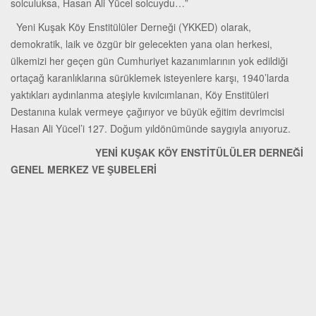
solculuksa, Hasan Âli Yücel solcuydu…”
Yeni Kuşak Köy Enstitülüler Derneği (YKKED) olarak,
demokratik, laik ve özgür bir gelecekten yana olan herkesi,
ülkemizi her geçen gün Cumhuriyet kazanımlarının yok edildiği
ortaçağ karanlıklarına sürüklemek isteyenlere karşı, 1940’larda
yaktıkları aydınlanma ateşiyle kıvılcımlanan, Köy Enstitüleri
Destanına kulak vermeye çağırıyor ve büyük eğitim devrimcisi
Hasan Ali Yücel’i 127. Doğum yıldönümünde saygıyla anıyoruz.
YENİ KUŞAK KÖY ENSTİTÜLÜLER DERNEĞİ
GENEL MERKEZ VE ŞUBELERİ