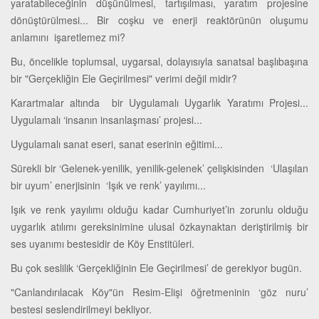
yaratabileceğinin düşünülmesi, tartışılması, yaratım projesine
dönüştürülmesi... Bir coşku ve enerji reaktörünün oluşumu
anlamını işaretlemez mi?
Bu, öncelikle toplumsal, uygarsal, dolayısıyla sanatsal başlıbaşına
bir "Gerçekliğin Ele Geçirilmesi" verimi değil midir?
Karartmalar altında bir Uygulamalı Uygarlık Yaratımı Projesi...
Uygulamalı ‘insanın insanlaşması’ projesi...
Uygulamalı sanat eseri, sanat eserinin eğitimi...
Sürekli bir ‘Gelenek-yenilik, yenilik-gelenek’ çelişkisinden ‘Ulaşılan
bir uyum’ enerjisinin ‘Işık ve renk’ yayılımı...
Işık ve renk yayılımı olduğu kadar Cumhuriyet’in zorunlu olduğu
uygarlık atılımı gereksinimine ulusal özkaynaktan deriştirilmiş bir
ses uyanımı bestesidir de Köy Enstitüleri.
Bu çok seslilik ‘Gerçekliğinin Ele Geçirilmesi’ de gerekiyor bugün.
"Canlandırılacak Köy"ün Resim-Elişi öğretmeninin ‘göz nuru’
bestesi seslendirilmeyi bekliyor.