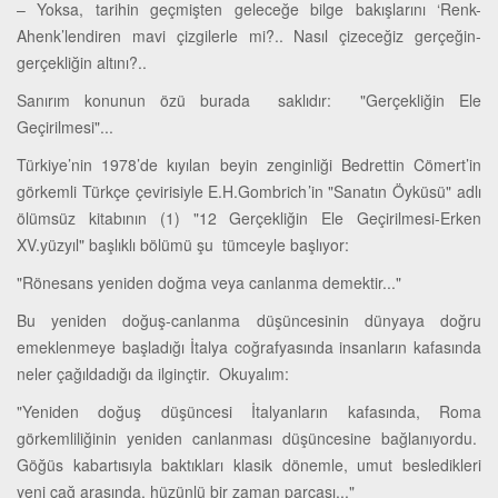
– Yoksa, tarihin geçmişten geleceğe bilge bakışlarını ‘Renk-
Ahenk’lendiren mavi çizgilerle mi?.. Nasıl çizeceğiz gerçeğin-
gerçekliğin altını?..
Sanırım konunun özü burada saklıdır: "Gerçekliğin Ele
Geçirilmesi"...
Türkiye’nin 1978’de kıyılan beyin zenginliği Bedrettin Cömert’in
görkemli Türkçe çevirisiyle E.H.Gombrich’in "Sanatın Öyküsü" adlı
ölümsüz kitabının (1) "12 Gerçekliğin Ele Geçirilmesi-Erken
XV.yüzyıl" başlıklı bölümü şu tümceyle başlıyor:
"Rönesans yeniden doğma veya canlanma demektir..."
Bu yeniden doğuş-canlanma düşüncesinin dünyaya doğru
emeklenmeye başladığı İtalya coğrafyasında insanların kafasında
neler çağıldadığı da ilginçtir. Okuyalım:
"Yeniden doğuş düşüncesi İtalyanların kafasında, Roma
görkemliliğinin yeniden canlanması düşüncesine bağlanıyordu.
Göğüs kabartısıyla baktıkları klasik dönemle, umut besledikleri
yeni çağ arasında, hüzünlü bir zaman parçası..."