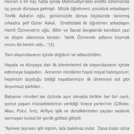
Hemen o bir kaç hafta içinde Mahmudiye'deki enstitü bölümünde
üç çocuk dünyaya gelmişti. Müzik öğretmeni, çocukluk arkadaşım
Tevfik Aykal'ın oğlu, günümüzde dünya ölçüsünde tanınmış
orkestra şefi Gürer Aykal. Enstitüdeki ilk öğretmen arkadaşım
Hamit Özmenek'in oğlu -Bilim ve Sanat dergisinde kendisini yazı
ve düşün alanımıza tanıtan- Varlık Özmenek adlarını koymak
onuru da benim oldu..."(3).
Yani olayın/davanın içinde doğdum ve adlandırıldım.
Hayata ve dünyaya dair ilk izlenimlerimi de olayın/davanın içinde
edinmeye başladım. Annemin ninnilerini hayal meyal hatırlıyorum;
hepimizin duyduğu bildiği hayatlarımızın ilk dinlemesi süt gibi
doyumsuz şarkıları...
Babamın ninnileri ise özünde aynı olmakla birlikte her biri canlı,
somut yaşam mücadelelerinin verildiği 'imece yerleri'nin (Çifteler,
Aksu, Pulur, İvriz, Arifiye) işlik ve dersliklerinden yayılan seslerle
sarmaşan kutsal bir şenlik güftesi gibiydi:
"Ayinesi (aynası) iştir kişinin, lafa bakılmaz evlat. Dava insan olma