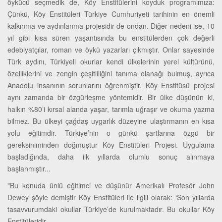
öykücü seçmedik de, Köy Enstitülerini koyduk programımıza:
Çünkü, Köy Enstitüleri Türkiye Cumhuriyeti tarihinin en önemli
kalkınma ve aydınlanma projesidir de ondan. Diğer nedeni ise, 10
yıl gibi kısa süren yaşantısında bu enstitülerden çok değerli
edebiyatçılar, roman ve öykü yazarları çıkmıştır. Onlar sayesinde
Türk aydını, Türkiyeli okurlar kendi ülkelerinin yerel kültürünü,
özelliklerini ve zengin çeşitliliğini tanıma olanağı bulmuş, ayrıca
Anadolu insanının sorunlarını öğrenmiştir. Köy Enstitüsü projesi
aynı zamanda bir özgürleşme yöntemidir. Bir ülke düşünün ki,
halkın %80’i kırsal alanda yaşar, tarımla uğraşır ve okuma yazma
bilmez. Bu ülkeyi çağdaş uygarlık düzeyine ulaştırmanın en kısa
yolu eğitimdir. Türkiye’nin o günkü şartlarına özgü bir
gereksiniminden doğmuştur Köy Enstitüleri Projesi. Uygulama
başladığında, daha ilk yıllarda olumlu sonuç alınmaya
başlanmıştır...
"Bu konuda ünlü eğitimci ve düşünür Amerikalı Profesör John
Dewey şöyle demiştir Köy Enstitüleri ile ilgili olarak: ‘Son yıllarda
tasavvurumdaki okullar Türkiye’de kurulmaktadır. Bu okullar Köy
Enstitüleridir...