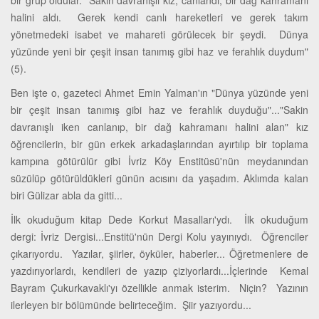
bir grup oldular. Sakin davranışlı kız, canlandı, bir dağ kahramanı
halini aldı. Gerek kendi canlı hareketleri ve gerek takım
yönetmedeki isabet ve mahareti görülecek bir şeydi. Dünya
yüzünde yeni bir çeşit insan tanımış gibi haz ve ferahlık duydum"
(5).
Ben işte o, gazeteci Ahmet Emin Yalman'ın "Dünya yüzünde yeni
bir çeşit insan tanımış gibi haz ve ferahlık duyduğu"..."Sakin
davranışlı iken canlanıp, bir dağ kahramanı halini alan" kız
öğrencilerin, bir gün erkek arkadaşlarından ayırtılıp bir toplama
kampına götürülür gibi İvriz Köy Enstitüsü'nün meydanından
süzülüp götürüldükleri günün acısını da yaşadım. Aklımda kalan
biri Gülizar abla da gitti...
İlk okuduğum kitap Dede Korkut Masalları'ydı. İlk okuduğum
dergi: İvriz Dergisi...Enstitü'nün Dergi Kolu yayınıydı. Öğrenciler
çıkarıyordu. Yazılar, şiirler, öyküler, haberler... Öğretmenlere de
yazdırıyorlardı, kendileri de yazıp çiziyorlardı...İçlerinde Kemal
Bayram Çukurkavaklı'yı özellikle anmak isterim. Niçin? Yazının
ilerleyen bir bölümünde belirteceğim. Şiir yazıyordu...