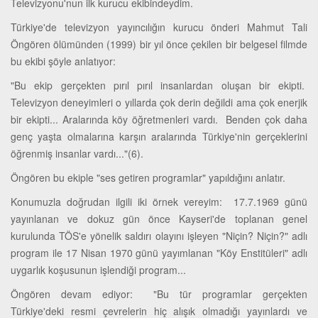
Televizyonu'nun ilk kurucu ekibindeydim.
Türkiye'de televizyon yayıncılığın kurucu önderi Mahmut Tali
Öngören ölümünden (1999) bir yıl önce çekilen bir belgesel filmde
bu ekibi şöyle anlatıyor:
"Bu ekip gerçekten pırıl pırıl insanlardan oluşan bir ekipti.
Televizyon deneyimleri o yıllarda çok derin değildi ama çok enerjik
bir ekipti... Aralarında köy öğretmenleri vardı. Benden çok daha
genç yaşta olmalarına karşın aralarında Türkiye'nin gerçeklerini
öğrenmiş insanlar vardı..."(6).
Öngören bu ekiple "ses getiren programlar" yapıldığını anlatır.
Konumuzla doğrudan ilgili iki örnek vereyim: 17.7.1969 günü
yayınlanan ve dokuz gün önce Kayseri'de toplanan genel
kurulunda TÖS'e yönelik saldırı olayını işleyen "Niçin? Niçin?" adlı
program ile 17 Nisan 1970 günü yayımlanan "Köy Enstitüleri" adlı
uygarlık koşusunun işlendiği program...
Öngören devam ediyor: "Bu tür programlar gerçekten
Türkiye'deki resmi çevrelerin hiç alışık olmadığı yayınlardı ve