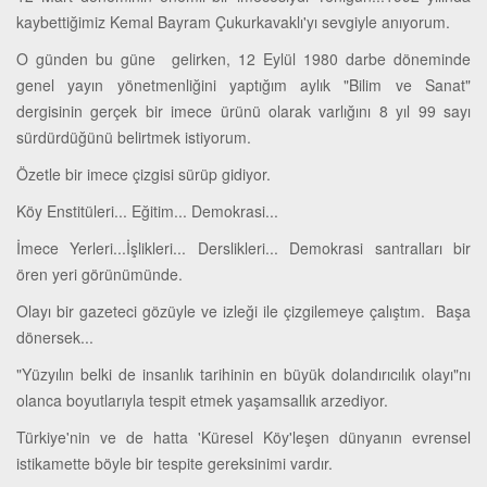
kaybettiğimiz Kemal Bayram Çukurkavaklı'yı sevgiyle anıyorum.
O günden bu güne gelirken, 12 Eylül 1980 darbe döneminde
genel yayın yönetmenliğini yaptığım aylık "Bilim ve Sanat"
dergisinin gerçek bir imece ürünü olarak varlığını 8 yıl 99 sayı
sürdürdüğünü belirtmek istiyorum.
Özetle bir imece çizgisi sürüp gidiyor.
Köy Enstitüleri... Eğitim... Demokrasi...
İmece Yerleri...İşlikleri... Derslikleri... Demokrasi santralları bir
ören yeri görünümünde.
Olayı bir gazeteci gözüyle ve izleği ile çizgilemeye çalıştım. Başa
dönersek...
"Yüzyılın belki de insanlık tarihinin en büyük dolandırıcılık olayı"nı
olanca boyutlarıyla tespit etmek yaşamsallık arzediyor.
Türkiye'nin ve de hatta 'Küresel Köy'leşen dünyanın evrensel
istikamette böyle bir tespite gereksinimi vardır.