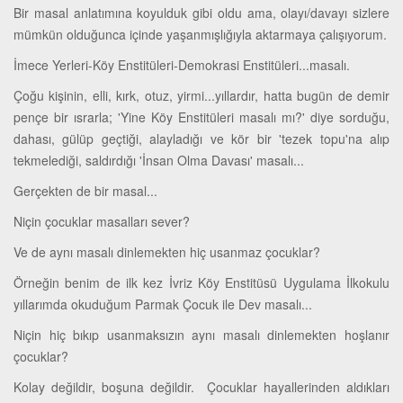
Bir masal anlatımına koyulduk gibi oldu ama, olayı/davayı sizlere
mümkün olduğunca içinde yaşanmışlığıyla aktarmaya çalışıyorum.
İmece Yerleri-Köy Enstitüleri-Demokrasi Enstitüleri...masalı.
Çoğu kişinin, elli, kırk, otuz, yirmi...yıllardır, hatta bugün de demir
pençe bir ısrarla; 'Yine Köy Enstitüleri masalı mı?' diye sorduğu,
dahası, gülüp geçtiği, alayladığı ve kör bir 'tezek topu'na alıp
tekmelediği, saldırdığı 'İnsan Olma Davası' masalı...
Gerçekten de bir masal...
Niçin çocuklar masalları sever?
Ve de aynı masalı dinlemekten hiç usanmaz çocuklar?
Örneğin benim de ilk kez İvriz Köy Enstitüsü Uygulama İlkokulu
yıllarımda okuduğum Parmak Çocuk ile Dev masalı...
Niçin hiç bıkıp usanmaksızın aynı masalı dinlemekten hoşlanır
çocuklar?
Kolay değildir, boşuna değildir. Çocuklar hayallerinden aldıkları