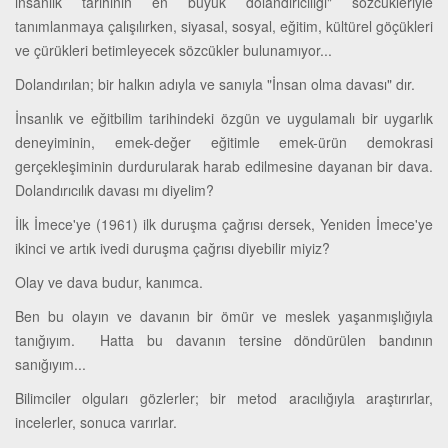
insanlık tarihinin en büyük dolandırıcılığı" sözcükleriyle
tanımlanmaya çalışılırken, siyasal, sosyal, eğitim, kültürel göçükleri
ve çürükleri betimleyecek sözcükler bulunamıyor...
Dolandırılan; bir halkın adıyla ve sanıyla "İnsan olma davası" dır.
İnsanlık ve eğitbilim tarihindeki özgün ve uygulamalı bir uygarlık
deneyiminin, emek-değer eğitimle emek-ürün demokrasi
gerçekleşiminin durdurularak harab edilmesine dayanan bir dava.
Dolandırıcılık davası mı diyelim?
İlk İmece'ye (1961) ilk duruşma çağrısı dersek, Yeniden İmece'ye
ikinci ve artık ivedi duruşma çağrısı diyebilir miyiz?
Olay ve dava budur, kanımca.
Ben bu olayın ve davanın bir ömür ve meslek yaşanmışlığıyla
tanığıyım. Hatta bu davanın tersine döndürülen bandının
sanığıyım...
Bilimciler olguları gözlerler; bir metod aracılığıyla araştırırlar,
incelerler, sonuca varırlar.