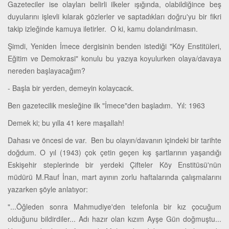
Gazeteciler ise olayları belirli ilkeler ışığında, olabildiğince beş
duyularını işlevli kılarak gözlerler ve saptadıkları doğru'yu bir fikri
takip izleğinde kamuya iletirler. O ki, kamu dolandırılmasın.
Şimdi, Yeniden İmece dergisinin benden istediği "Köy Enstitüleri,
Eğitim ve Demokrasi" konulu bu yazıya koyulurken olaya/davaya
nereden başlayacağım?
- Başla bir yerden, demeyin kolaycacık.
Ben gazetecilik mesleğine ilk "İmece"den başladım. Yıl: 1963
Demek ki; bu yılla 41 kere maşallah!
Dahası ve öncesi de var. Ben bu olayın/davanın içindeki bir tarihte
doğdum. O yıl (1943) çok çetin geçen kış şartlarının yaşandığı
Eskişehir steplerinde bir yerdeki Çifteler Köy Enstitüsü'nün
müdürü M.Rauf İnan, mart ayının zorlu haftalarında çalışmalarını
yazarken şöyle anlatıyor:
"...Öğleden sonra Mahmudiye'den telefonla bir kız çocuğum
olduğunu bildirdiler... Adı hazır olan kızım Ayşe Gün doğmuştu...