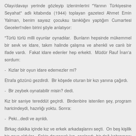
Olayı/davayı yerinde gözleyip izlenimlerini "Yarının Türkiyesine
Seyahat" adlı kitabında (1944) toplayan gazeteci Ahmet Emin
Yalman, benim sayısız çocuksu tanıklığını yaptığım Cumartesi
Geceleri'nden birini şöyle anlatıyor:
"Türlü türlü milli oyunlar oynadılar. Bunların hepsinde mükemmel
bir sevk ve idare, takım halinde çalışma ve ahenkli ve canlı bir
ifade vardı. Fakat idare edenler hep erkekti. Müdür Rauf İnan'a
sordum:
- Kızlar bir oyun idare edemezler mi?
Etrafa gözünü gezdirdi. Bir köşede oturan bir kızı yanına çağırdı.
- Bir zeybek oynatabilir misin? dedi.
Kız bir saniye tereddüt geçirdi. Birdenbire istenilen şey, program
haricindeydi, hazırlığı yoktu. Sonra:
- Peki...dedi ve ayrıldı.
Birkaç dakika içinde kız ve erkek arkadaşlarını seçti. On beş kişilik