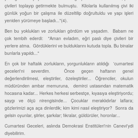
çivileri toplayıp getirmekte bulmuştu. Kilolarla kullanılmış çivi iki
günlük yoğun bir çalışma ile düzeltilip doğrultuldu ve yapı işleri
yeniden yürümeye başladı..."(4).
Ben bu yoklukları ve zorlukları gördüm ve yaşadım. Babam ne
çok tembih ederdi: "Aman evladım, eğri paslı diye çivileri bir
yerlere atma. Gördüklerini ve bulduklarını kutuda topla. Bu binalar
bunlarla yapıldı..."
En çok bir haftalık zorlukların, yorgunlukların atıldığı 'cumartesi
geceleri'ni severdim. Önce geçen haftanın genel
değerlendirilmesi, eleştiriler, özeleştiriler... Öğrenciler, okulun
müdüründen ambar memuruna, demirci ustasından matematik
hocasına kadar... Herkes herkesi serbestçe, kıyasıya eleştiriyordu;
saygı ve ölçü nirengisinde... Çocuklar meraklıdırlar laflara;
gözlerimizi aça aça dinlerdik; kim kimi nasıl eleştiriyor? Sonra da
gelsin oyunlar, şiirler, şarkılar; fıkralar, güldürüler, horonlar...
Cumartesi Geceleri, aslında Demokrasi Enstitüleri'nin Canevi'ydi
diyebilirim.