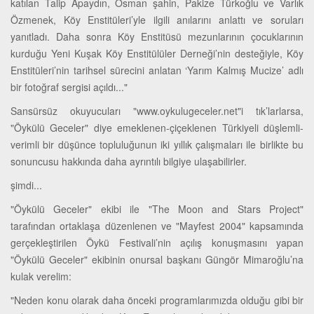
katılan Talip Apaydın, Osman şahin, Pakize Türkoğlu ve Varlık
Özmenek, Köy Enstitüleri’yle ilgili anılarını anlattı ve soruları
yanıtladı. Daha sonra Köy Enstitüsü mezunlarının çocuklarının
kurduğu Yeni Kuşak Köy Enstitülüler Derneği’nin desteğiyle, Köy
Enstitüleri’nin tarihsel sürecini anlatan ‘Yarım Kalmış Mucize’ adlı
bir fotoğraf sergisi açıldı..."
Sansürsüz okuyucuları "www.oykulugeceler.net"i tık’larlarsa,
"Öykülü Geceler" diye emeklenen-çiçeklenen Türkiyeli düşlemli-
verimli bir düşünce topluluğunun iki yıllık çalışmaları ile birlikte bu
sonuncusu hakkında daha ayrıntılı bilgiye ulaşabilirler.
şimdi...
"Öykülü Geceler" ekibi ile "The Moon and Stars Project"
tarafından ortaklaşa düzenlenen ve "Mayfest 2004" kapsamında
gerçekleştirilen Öykü Festivali’nin açılış konuşmasını yapan
"Öykülü Geceler" ekibinin onursal başkanı Güngör Mimaroğlu’na
kulak verelim:
"Neden konu olarak daha önceki programlarımızda olduğu gibi bir