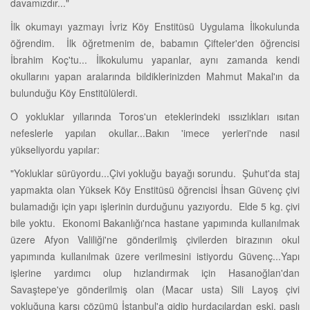
davamızdır..."
İlk okumayı yazmayı İvriz Köy Enstitüsü Uygulama İlkokulunda
öğrendim. İlk öğretmenim de, babamın Çifteler'den öğrencisi
İbrahim Koç'tu... İlkokulumu yapanlar, aynı zamanda kendi
okullarını yapan aralarında bildiklerinizden Mahmut Makal'ın da
bulunduğu Köy Enstitülülerdi.
O yokluklar yıllarında Toros'un eteklerindeki ıssızlıkları ısıtan
nefeslerle yapılan okullar...Bakın 'imece yerleri'nde nasıl
yükseliyordu yapılar:
"Yokluklar sürüyordu...Çivi yokluğu bayağı sorundu. Şuhut'da staj
yapmakta olan Yüksek Köy Enstitüsü öğrencisi İhsan Güvenç çivi
bulamadığı için yapı işlerinin durduğunu yazıyordu. Elde 5 kg. çivi
bile yoktu. Ekonomi Bakanlığı'nca hastane yapımında kullanılmak
üzere Afyon Valiliği'ne gönderilmiş çivilerden birazının okul
yapımında kullanılmak üzere verilmesini istiyordu Güvenç...Yapı
işlerine yardımcı olup hızlandırmak için Hasanoğlan'dan
Savaştepe'ye gönderilmiş olan (Macar usta) Sili Layoş çivi
yokluğuna karşı çözümü İstanbul'a gidip hurdacılardan eski, paslı