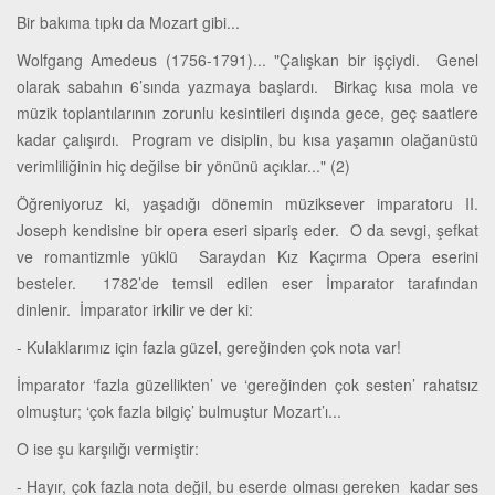
Bir bakıma tıpkı da Mozart gibi...
Wolfgang Amedeus (1756-1791)... "Çalışkan bir işçiydi. Genel
olarak sabahın 6’sında yazmaya başlardı. Birkaç kısa mola ve
müzik toplantılarının zorunlu kesintileri dışında gece, geç saatlere
kadar çalışırdı. Program ve disiplin, bu kısa yaşamın olağanüstü
verimliliğinin hiç değilse bir yönünü açıklar..." (2)
Öğreniyoruz ki, yaşadığı dönemin müziksever imparatoru II.
Joseph kendisine bir opera eseri sipariş eder. O da sevgi, şefkat
ve romantizmle yüklü Saraydan Kız Kaçırma Opera eserini
besteler. 1782’de temsil edilen eser İmparator tarafından
dinlenir. İmparator irkilir ve der ki:
- Kulaklarımız için fazla güzel, gereğinden çok nota var!
İmparator ‘fazla güzellikten’ ve ‘gereğinden çok sesten’ rahatsız
olmuştur; ‘çok fazla bilgiç’ bulmuştur Mozart’ı...
O ise şu karşılığı vermiştir:
- Hayır, çok fazla nota değil, bu eserde olması gereken kadar ses