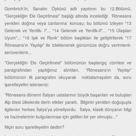
Gombrich’in; Sanatın Öyküsü adlı yapıtının bu 12.Bölümü,
"Gerçekliğin Ele Geçirilmesi" başlığı altında incelediği ‘Rönesans
yeniden doğma veya canlanma’ konusu; bu bölümü izleyen "13
Gelenek ve Yenilik- I"... "14 Gelenek ve Yenilik-II"... "15 Ulaşılan
Uyum"... "16 Işık ve Renk" bölüm başlıkları ile geliştirilerek "17
Rönesans’ın Yayılışı" ile izleklenerek günümüze doğru verimlenir-
serüvenlenir...
"Gerçekliğin Ele Geçirilmesi" bölümünün başlangıç cümlesi ve
paragrafından yaptığımız alıntıları, "Rönesans’ın Yayılışı"
bölümünün ilk paragrafını okuyarak noktalamayalım da, soru
işaretleyelim isterseniz:
"Rönesans dönemi İtalyan ustalarının büyük başarıları ve buluşları
Alp ötesi ülkelerde derin etkiler yarattı. Bilginin yeniden doğuşuyla
ilgilenen herkes İtalya’ya yöneliyordu. İtalya, klasik dünyanın bilgi
ve hazinelerinin bulgulanması için gidilen bir yer olmuştu..."
Niçin soru işaretleyelim dedim?