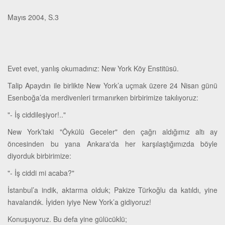
Mayıs 2004, S.3
Evet evet, yanlış okumadınız: New York Köy Enstitüsü.
Talip Apaydın ile birlikte New York’a uçmak üzere 24 Nisan günü
Esenboğa’da merdivenleri tırmanırken birbirimize takılıyoruz:
"- İş ciddileşiyor!.."
New York’taki "Öykülü Geceler" den çağrı aldığımız altı ay
öncesinden bu yana Ankara'da her karşılaştığımızda böyle
diyorduk birbirimize:
"- İş ciddi mi acaba?"
İstanbul’a indik, aktarma olduk; Pakize Türkoğlu da katıldı, yine
havalandık. İyiden iyiye New York’a gidiyoruz!
Konuşuyoruz. Bu defa yine gülücüklü;