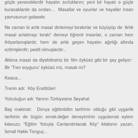
güçle yeneceklerdir hayatın zorluklarını; yeni bir hayatı o güçle
kuracaklardır da ondan... Masallar ve oyunlar ve hayaller insan
yavrusunun gıdasıdır.
Ne zaman ki artık masal dinlemeyi bırakırlar ve büyüyüp de 'Artık
masal anlatmayı bırak!' demeyi öğrenir insanlar, o zaman hem
ihtiyarlamışlardır, hem de artık geçen hayatın ağırlığı altında
ezilmişlerdir; pestil olmuşlardır...
Aklıma masal da diyebilirsiniz bir film öyküsü gibi bir şey geliyor:
Bir 'Tren soygunu' öyküsü mü, masalı mı?
Kısaca...
Trenin adı: Köy Enstitüleri
Yolculuğun adı: Yarının Türkiyesine Seyahat
Baş makinist: Dünya eğitimbilim tarihinin olduğu gibi uygarlık
tarihinin de özgün emek-değer deneyiminin uygulamalı eylem
kılavuzu "Eğitim Yoluyla Canlandırılacak Köy" kitabının yazarı,
İsmail Hakkı Tonguç...