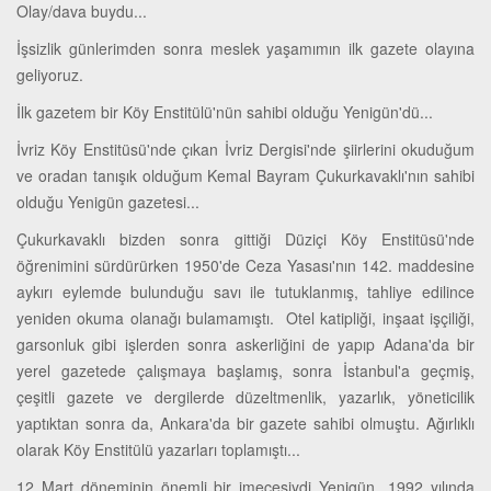
Olay/dava buydu...
İşsizlik günlerimden sonra meslek yaşamımın ilk gazete olayına
geliyoruz.
İlk gazetem bir Köy Enstitülü'nün sahibi olduğu Yenigün'dü...
İvriz Köy Enstitüsü'nde çıkan İvriz Dergisi'nde şiirlerini okuduğum
ve oradan tanışık olduğum Kemal Bayram Çukurkavaklı'nın sahibi
olduğu Yenigün gazetesi...
Çukurkavaklı bizden sonra gittiği Düziçi Köy Enstitüsü'nde
öğrenimini sürdürürken 1950'de Ceza Yasası'nın 142. maddesine
aykırı eylemde bulunduğu savı ile tutuklanmış, tahliye edilince
yeniden okuma olanağı bulamamıştı. Otel katipliği, inşaat işçiliği,
garsonluk gibi işlerden sonra askerliğini de yapıp Adana'da bir
yerel gazetede çalışmaya başlamış, sonra İstanbul'a geçmiş,
çeşitli gazete ve dergilerde düzeltmenlik, yazarlık, yöneticilik
yaptıktan sonra da, Ankara'da bir gazete sahibi olmuştu. Ağırlıklı
olarak Köy Enstitülü yazarları toplamıştı...
12 Mart döneminin önemli bir imecesiydi Yenigün...1992 yılında