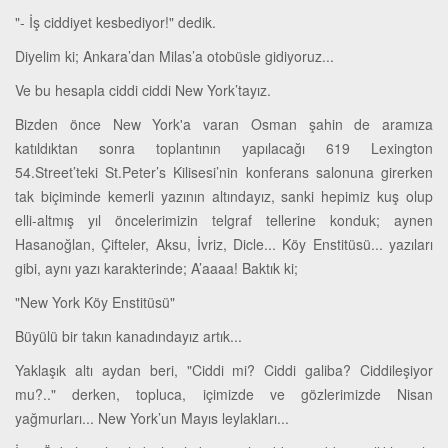
"- İş ciddiyet kesbediyor!" dedik.
Diyelim ki; Ankara’dan Milas’a otobüsle gidiyoruz...
Ve bu hesapla ciddi ciddi New York’tayız.
Bizden önce New York'a varan Osman şahin de aramıza
katıldıktan sonra toplantının yapılacağı 619 Lexington
54.Street’teki St.Peter’s Kilisesi’nin konferans salonuna girerken
tak biçiminde kemerli yazının altındayız, sanki hepimiz kuş olup
elli-altmış yıl öncelerimizin telgraf tellerine konduk; aynen
Hasanoğlan, Çifteler, Aksu, İvriz, Dicle... Köy Enstitüsü... yazıları
gibi, aynı yazı karakterinde; A’aaaa! Baktık ki;
"New York Köy Enstitüsü"
Büyülü bir takın kanadındayız artık...
Yaklaşık altı aydan beri, "Ciddi mi? Ciddi galiba? Ciddileşiyor
mu?.." derken, topluca, içimizde ve gözlerimizde Nisan
yağmurları... New York’un Mayıs leylakları...