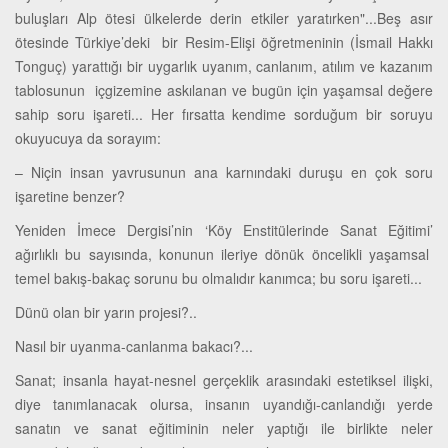
buluşları Alp ötesi ülkelerde derin etkiler yaratırken"...Beş asır
ötesinde Türkiye’deki bir Resim-Elişi öğretmeninin (İsmail Hakkı
Tonguç) yarattığı bir uygarlık uyanım, canlanım, atılım ve kazanım
tablosunun içgizemine askılanan ve bugün için yaşamsal değere
sahip soru işareti... Her fırsatta kendime sorduğum bir soruyu
okuyucuya da sorayım:
– Niçin insan yavrusunun ana karnındaki duruşu en çok soru
işaretine benzer?
Yeniden İmece Dergisi’nin ‘Köy Enstitülerinde Sanat Eğitimi’
ağırlıklı bu sayısında, konunun ileriye dönük öncelikli yaşamsal
temel bakış-bakaç sorunu bu olmalıdır kanımca; bu soru işareti...
Dünü olan bir yarın projesi?..
Nasıl bir uyanma-canlanma bakacı?...
Sanat; insanla hayat-nesnel gerçeklik arasındaki estetiksel ilişki,
diye tanımlanacak olursa, insanın uyandığı-canlandığı yerde
sanatın ve sanat eğitiminin neler yaptığı ile birlikte neler