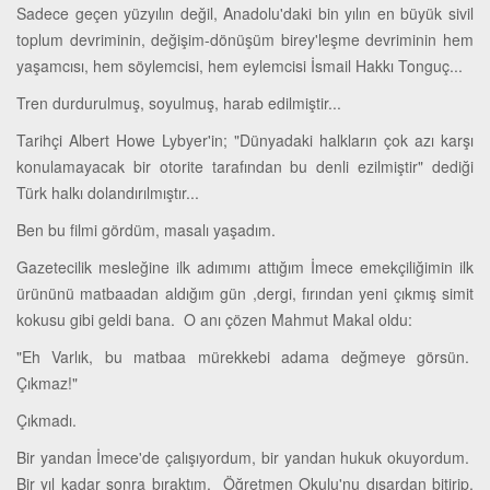
Sadece geçen yüzyılın değil, Anadolu'daki bin yılın en büyük sivil
toplum devriminin, değişim-dönüşüm birey'leşme devriminin hem
yaşamcısı, hem söylemcisi, hem eylemcisi İsmail Hakkı Tonguç...
Tren durdurulmuş, soyulmuş, harab edilmiştir...
Tarihçi Albert Howe Lybyer'in; "Dünyadaki halkların çok azı karşı
konulamayacak bir otorite tarafından bu denli ezilmiştir" dediği
Türk halkı dolandırılmıştır...
Ben bu filmi gördüm, masalı yaşadım.
Gazetecilik mesleğine ilk adımımı attığım İmece emekçiliğimin ilk
ürününü matbaadan aldığım gün ,dergi, fırından yeni çıkmış simit
kokusu gibi geldi bana. O anı çözen Mahmut Makal oldu:
"Eh Varlık, bu matbaa mürekkebi adama değmeye görsün.
Çıkmaz!"
Çıkmadı.
Bir yandan İmece'de çalışıyordum, bir yandan hukuk okuyordum.
Bir yıl kadar sonra bıraktım. Öğretmen Okulu'nu dışardan bitirip,