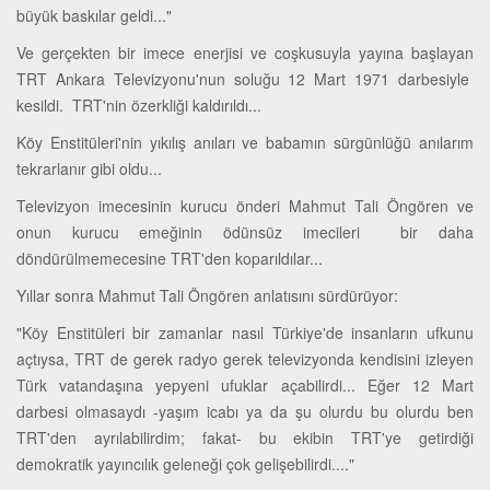
büyük baskılar geldi..."
Ve gerçekten bir imece enerjisi ve coşkusuyla yayına başlayan
TRT Ankara Televizyonu'nun soluğu 12 Mart 1971 darbesiyle
kesildi. TRT'nin özerkliği kaldırıldı...
Köy Enstitüleri'nin yıkılış anıları ve babamın sürgünlüğü anılarım
tekrarlanır gibi oldu...
Televizyon imecesinin kurucu önderi Mahmut Tali Öngören ve
onun kurucu emeğinin ödünsüz imecileri bir daha
döndürülmemecesine TRT'den koparıldılar...
Yıllar sonra Mahmut Tali Öngören anlatısını sürdürüyor:
"Köy Enstitüleri bir zamanlar nasıl Türkiye'de insanların ufkunu
açtıysa, TRT de gerek radyo gerek televizyonda kendisini izleyen
Türk vatandaşına yepyeni ufuklar açabilirdi... Eğer 12 Mart
darbesi olmasaydı -yaşım icabı ya da şu olurdu bu olurdu ben
TRT'den ayrılabilirdim; fakat- bu ekibin TRT'ye getirdiği
demokratik yayıncılık geleneği çok gelişebilirdi...."