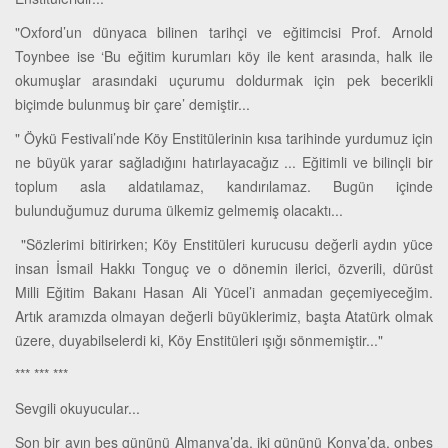
"Oxford’un dünyaca bilinen tarihçi ve eğitimcisi Prof. Arnold
Toynbee ise ‘Bu eğitim kurumları köy ile kent arasında, halk ile
okumuşlar arasındaki uçurumu doldurmak için pek becerikli
biçimde bulunmuş bir çare’ demiştir...
" Öykü Festivali’nde Köy Enstitülerinin kısa tarihinde yurdumuz için
ne büyük yarar sağladığını hatırlayacağız ... Eğitimli ve bilinçli bir
toplum asla aldatılamaz, kandırılamaz. Bugün içinde
bulunduğumuz duruma ülkemiz gelmemiş olacaktı...
"Sözlerimi bitirirken; Köy Enstitüleri kurucusu değerli aydın yüce
insan İsmail Hakkı Tonguç ve o dönemin ilerici, özverili, dürüst
Milli Eğitim Bakanı Hasan Ali Yücel’i anmadan geçemiyeceğim.
Artık aramızda olmayan değerli büyüklerimiz, başta Atatürk olmak
üzere, duyabilselerdi ki, Köy Enstitüleri ışığı sönmemiştir..."
*** *** ***
Sevgili okuyucular...
Son bir ayın beş gününü Almanya’da, iki gününü Konya’da, onbeş