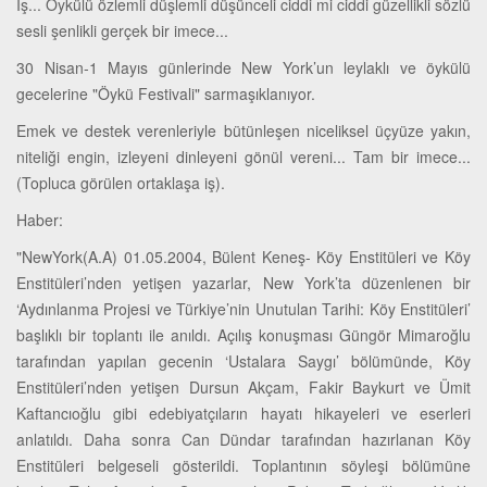
İş... Öykülü özlemli düşlemli düşünceli ciddi mi ciddi güzellikli sözlü
sesli şenlikli gerçek bir imece...
30 Nisan-1 Mayıs günlerinde New York’un leylaklı ve öykülü
gecelerine "Öykü Festivali" sarmaşıklanıyor.
Emek ve destek verenleriyle bütünleşen niceliksel üçyüze yakın,
niteliği engin, izleyeni dinleyeni gönül vereni... Tam bir imece...
(Topluca görülen ortaklaşa iş).
Haber:
"NewYork(A.A) 01.05.2004, Bülent Keneş- Köy Enstitüleri ve Köy
Enstitüleri’nden yetişen yazarlar, New York’ta düzenlenen bir
‘Aydınlanma Projesi ve Türkiye’nin Unutulan Tarihi: Köy Enstitüleri’
başlıklı bir toplantı ile anıldı. Açılış konuşması Güngör Mimaroğlu
tarafından yapılan gecenin ‘Ustalara Saygı’ bölümünde, Köy
Enstitüleri’nden yetişen Dursun Akçam, Fakir Baykurt ve Ümit
Kaftancıoğlu gibi edebiyatçıların hayatı hikayeleri ve eserleri
anlatıldı. Daha sonra Can Dündar tarafından hazırlanan Köy
Enstitüleri belgeseli gösterildi. Toplantının söyleşi bölümüne