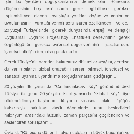
İşte, bu ‘yeniden doğuş-canlanma’ demek olan Rönesans
düşüncesinin beş asır sonra gerek eğitbilimsel gerekse
toplumbilimsel alanda kavuştuğu yeniden doğuş ve canlanma
uygulamasının yarattığı verimli soru işareti özelliğinden. Ve de,
20.yüzyıl Türkiye’sinde, giderek dünyasında eriştiği ve deriştiği
Uygulamalı Uygarlık Projesi-Köy Enstitüleri deneyiminin gerek
özgünlüğünün, gerekse evrensel değer-veriminin yaratıcı soru
işaretsel niteliğinden, olsa gerek derim.
Gerek Türkiye’nin nereden bakarsanız zihinsel ortaçağını, gerekse
dünyanın silahcıl global ortaçağını sarsan bilimsel, felsefesel ve
sanatsal uyanma-uyandırılma sorguçlanmasını çizdiği için...
20.yüzyılın ilk yarısında "Canlandırılacak Köy" görünümündeki
Türkiye ile gene 20.yüzyılın ikinci yarısında "Global Köy" diye
nitelendirilmeye başlanan dünyanın kafasına takılı ‘göğüs
kabartısıyla baktıkları klasik dönemlerle, umut besledikleri
milenyum arasındaki hüzünlü zaman parçası’nı çizgilendiren ve
seslendiren soru işareti...
Öyle ki; "Rönesans dönemi İtalyan ustalarının büyük başarıları ve