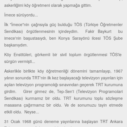
askerliğimi köy öğretmeni olarak yapmağa gittim.
İmece sürüyordu...
İlk "İmece"nin çağrısıyla güç bulduğu TÖS (Türkiye Öğretmenler
Sendikası) örgütlenmesinin içindeydim. Fakir Baykurt bu
imece'nin başustasıydı, ben Konya Sarayönü ilcesi TÖS Şube
başkanıydım.
Köy Enstitüleri, görkemli bir sivil toplum örgütlenmesi TÖS'le
sürgün vermişti...
Askerlikle birlikte köy öğretmenliği dönemini tamamlayıp, 1967
yılının sonunda TRT'nin ilk kez başlayacağı televizyon yayınları için
açılan televizyon programcılığı sınavından geçerek TRT kurumuna
girdim. Girer girmez de, Tep-Sen'i (Televizyon Programcılari
Sendikası) kurmamız bir oldu. TRT kurumunu toplu sözleşme
masasına çağırmamız bir oldu. Ve de sonumuzu tayin etmede
etkili oldu. Neyse...
31 Ocak 1968 günü deneme yayınlarına başlayan TRT Ankara