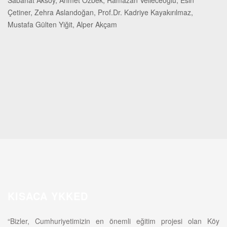
Sabahat Aksoy, Ahmet Özbek, Ramazan Velieceoğlu, Esin
Çetiner, Zehra Aslandoğan, Prof.Dr. Kadriye Kayakırılmaz,
Mustafa Gülten Yiğit, Alper Akçam
KISACA YKKED
“Bizler, Cumhuriyetimizin en önemli eğitim projesi olan Köy